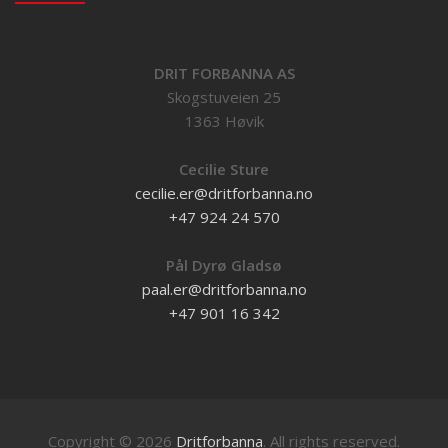
DRIT FORBANNA AS
Skogstuveien 25
1363 Høvik
Cecilie Sture
cecilie.er@dritforbanna.no
+47 924 24 570
Pål Dyrø Gladsø
paal.er@dritforbanna.no
+47 901 16 342
Copyright © 2026
Dritforbanna
. All rights reserved.