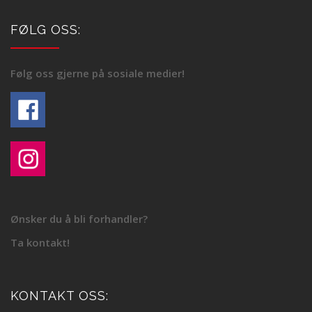
FØLG OSS:
Følg oss gjerne på sosiale medier!
Ønsker du å bli forhandler?
Ta kontakt!
KONTAKT OSS: