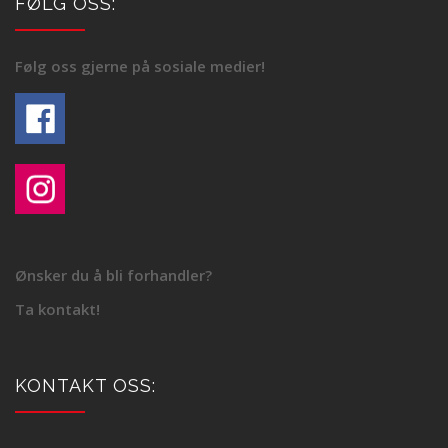
FØLG OSS:
Følg oss gjerne på sosiale medier!
Ønsker du å bli forhandler?
Ta kontakt!
KONTAKT OSS: