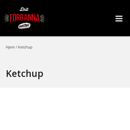
Skip
to
Hjem
/ Ketchup
content
Ketchup