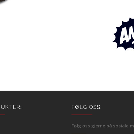
UKTER::
FØLG OSS:
Følg oss gjerne på sosiale m