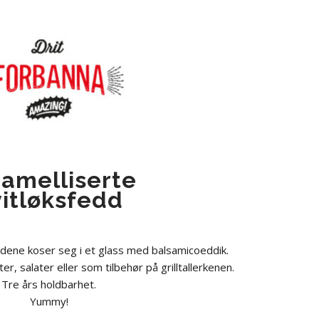
amelliserte
itløksfedd
ddene koser seg i et glass med balsamicoeddik.
er, salater eller som tilbehør på grilltallerkenen.
Tre års holdbarhet.
Yummy!