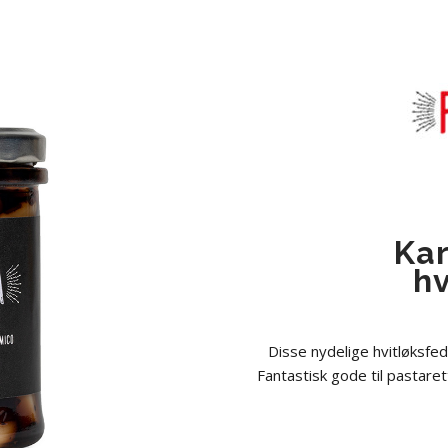
Kar
hv
Disse nydelige hvitløksfe
Fantastisk gode til pastarett