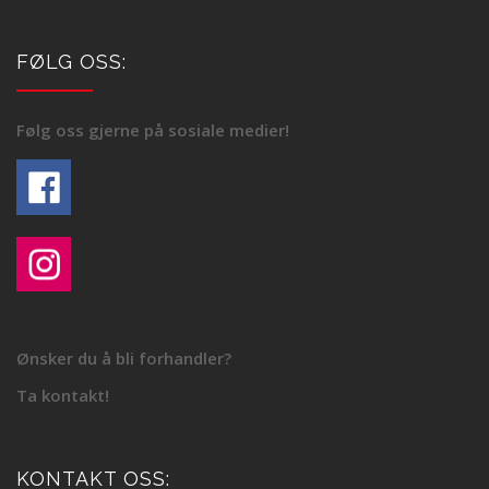
FØLG OSS:
Følg oss gjerne på sosiale medier!
Ønsker du å bli forhandler?
Ta kontakt!
KONTAKT OSS: