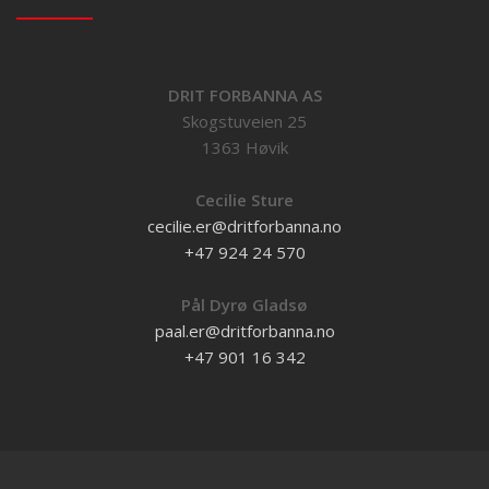
DRIT FORBANNA AS
Skogstuveien 25
1363 Høvik
Cecilie Sture
cecilie.er@dritforbanna.no
+47 924 24 570
Pål Dyrø Gladsø
paal.er@dritforbanna.no
+47 901 16 342