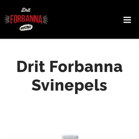
Skip
to
content
Drit Forbanna
Svinepels