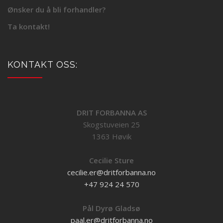
Ønsker du å bli forhandler?
Ta kontakt!
KONTAKT OSS:
DRIT FORBANNA AS
Skogstuveien 25
1363 Høvik
Cecilie Sture
cecilie.er@dritforbanna.no
+47 924 24 570
Pål Dyrø Gladsø
paal.er@dritforbanna.no