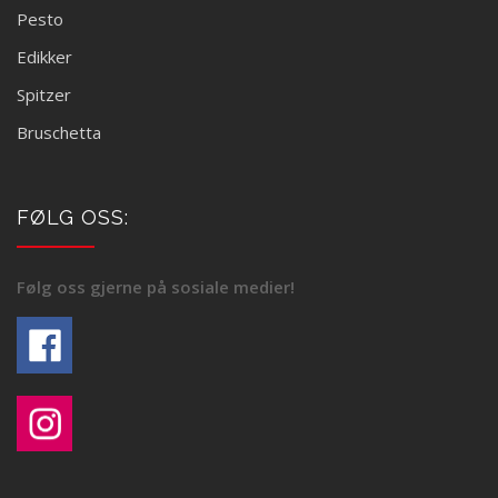
Pesto
Edikker
Spitzer
Bruschetta
FØLG OSS:
Følg oss gjerne på sosiale medier!