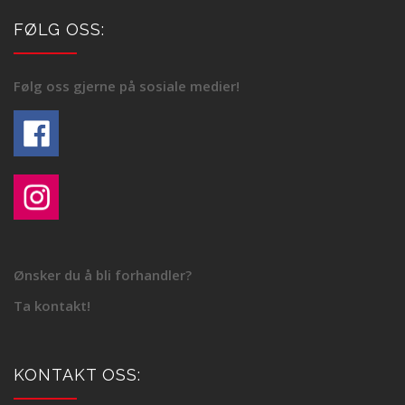
FØLG OSS:
Følg oss gjerne på sosiale medier!
Ønsker du å bli forhandler?
Ta kontakt!
KONTAKT OSS: