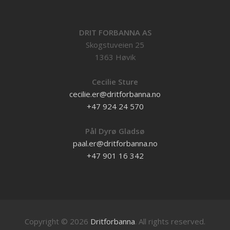
DRIT FORBANNA AS
Skogstuveien 25
1363 Høvik
Cecilie Sture
cecilie.er@dritforbanna.no
+47 924 24 570
Pål Dyrø Gladsø
paal.er@dritforbanna.no
+47 901 16 342
Copyright © 2026
Dritforbanna
. All rights reserved.