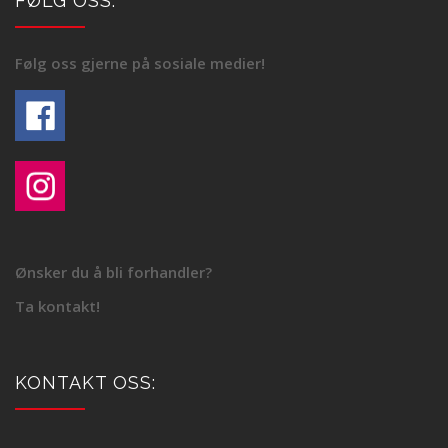
FØLG OSS:
Følg oss gjerne på sosiale medier!
Ønsker du å bli forhandler?
Ta kontakt!
KONTAKT OSS: