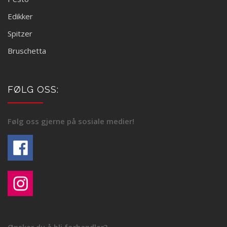
Edikker
Spitzer
Bruschetta
FØLG OSS:
Følg oss gjerne på sosiale medier!