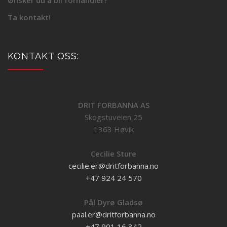
Ønsker du å bli forhandler?
Ta kontakt!
KONTAKT OSS:
DRIT FORBANNA AS
Skogstuveien 25
1363 Høvik
Cecilie Sture
cecilie.er@dritforbanna.no
+47 924 24 570
Pål Dyrø Gladsø
paal.er@dritforbanna.no
+47 901 16 342